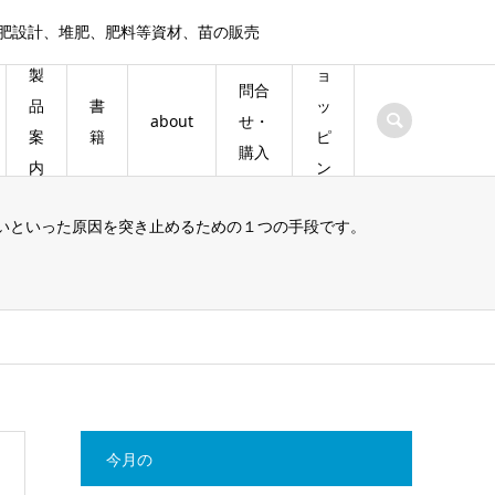
施肥設計、堆肥、肥料等資材、苗の販売
シ
製
ョ
問合
書
品
ッ
about
せ・
籍
案
ピ
購入
内
ン
グ
いといった原因を突き止めるための１つの手段です。
今月の