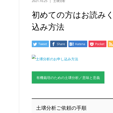
2021.10.25
土壌分析
初めての方はお読み
込み方法
Tweet
Share
Hatena
Pocket
有機栽培のための土壌分析／意味と意義
土壌分析ご依頼の手順