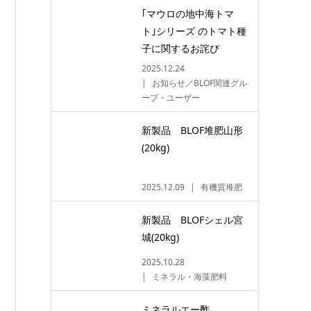
｢マウロの地中海トマ
ト｣シリーズ のトマト種
子に関するお詫び
2025.12.24
お知らせ／BLOF関連グル
ープ・ユーザー
新製品 BLOF堆肥山形
(20kg)
2025.12.09
有機質堆肥
新製品 BLOFシェル宮
城(20kg)
2025.10.28
ミネラル・海藻肥料
ミネラルエー酢