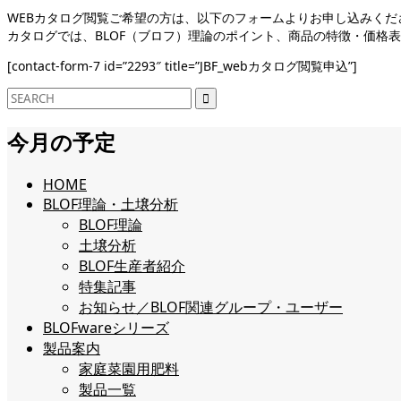
WEBカタログ閲覧ご希望の方は、以下のフォームよりお申し込みくだ
カタログでは、BLOF（ブロフ）理論のポイント、商品の特徴・価格
[contact-form-7 id=”2293″ title=”JBF_webカタログ閲覧申込”]
今月の予定
HOME
BLOF理論・土壌分析
BLOF理論
土壌分析
BLOF生産者紹介
特集記事
お知らせ／BLOF関連グループ・ユーザー
BLOFwareシリーズ
製品案内
家庭菜園用肥料
製品一覧