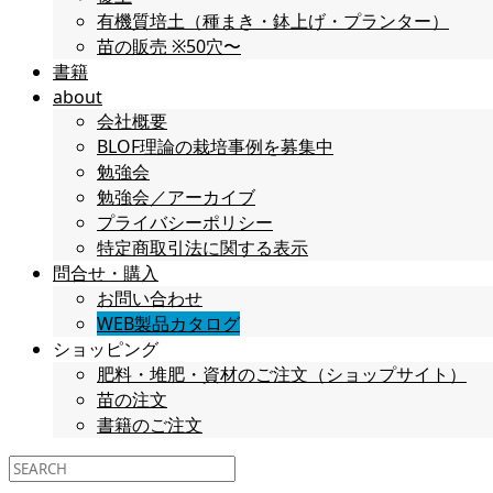
有機質培土（種まき・鉢上げ・プランター）
苗の販売 ※50穴〜
書籍
about
会社概要
BLOF理論の栽培事例を募集中
勉強会
勉強会／アーカイブ
プライバシーポリシー
特定商取引法に関する表示
問合せ・購入
お問い合わせ
WEB製品カタログ
ショッピング
肥料・堆肥・資材のご注文（ショップサイト）
苗の注文
書籍のご注文