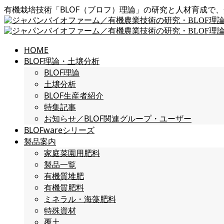
有機栽培技術「BLOF（ブロフ）理論」の研究と人材育成で
HOME
BLOF理論・土壌分析
BLOF理論
土壌分析
BLOF生産者紹介
特集記事
お知らせ／BLOF関連グループ・ユーザー
BLOFwareシリーズ
製品案内
家庭菜園用肥料
製品一覧
有機質堆肥
有機質肥料
ミネラル・海藻肥料
特殊資材
覆土