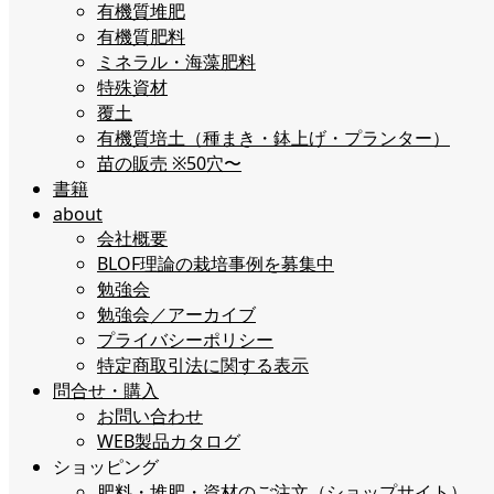
有機質堆肥
有機質肥料
ミネラル・海藻肥料
特殊資材
覆土
有機質培土（種まき・鉢上げ・プランター）
苗の販売 ※50穴〜
書籍
about
会社概要
BLOF理論の栽培事例を募集中
勉強会
勉強会／アーカイブ
プライバシーポリシー
特定商取引法に関する表示
問合せ・購入
お問い合わせ
WEB製品カタログ
ショッピング
肥料・堆肥・資材のご注文（ショップサイト）