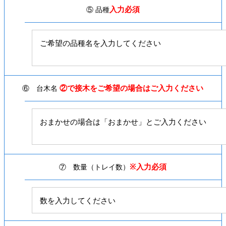
入力必須
⑤ 品種
②で接木をご希望の場合はご入力ください
⑥ 台木名
※入力必須
⑦ 数量（トレイ数）