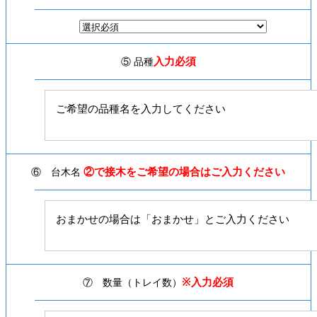
入力必須
⑤ 品種
②で接木をご希望の場合はご入力ください
⑥ 台木名
※入力必須
⑦ 数量（トレイ数）