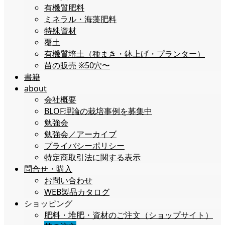
有機質肥料
ミネラル・海藻肥料
特殊資材
覆土
有機質培土（種まき・鉢上げ・プランター）
苗の販売 ※50穴〜
書籍
about
会社概要
BLOF理論の栽培事例を募集中
勉強会
勉強会／アーカイブ
プライバシーポリシー
特定商取引法に関する表示
問合せ・購入
お問い合わせ
WEB製品カタログ
ショッピング
肥料・堆肥・資材のご注文（ショップサイト）