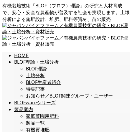
有機栽培技術「BLOF（ブロフ）理論」の研究と人材育成
で、安心・安全な農産物が普及する社会を実現します。土壌
分析による施肥設計、堆肥、肥料等資材、苗の販売
HOME
BLOF理論・土壌分析
BLOF理論
土壌分析
BLOF生産者紹介
特集記事
お知らせ／BLOF関連グループ・ユーザー
BLOFwareシリーズ
製品案内
家庭菜園用肥料
製品一覧
有機質堆肥