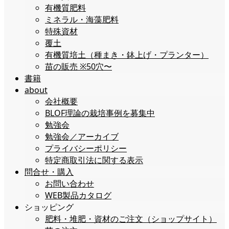
有機質肥料
ミネラル・海藻肥料
特殊資材
覆土
有機質培土（種まき・鉢上げ・プランター）
苗の販売 ※50穴〜
書籍
about
会社概要
BLOF理論の栽培事例を募集中
勉強会
勉強会／アーカイブ
プライバシーポリシー
特定商取引法に関する表示
問合せ・購入
お問い合わせ
WEB製品カタログ
ショッピング
肥料・堆肥・資材のご注文（ショップサイト）