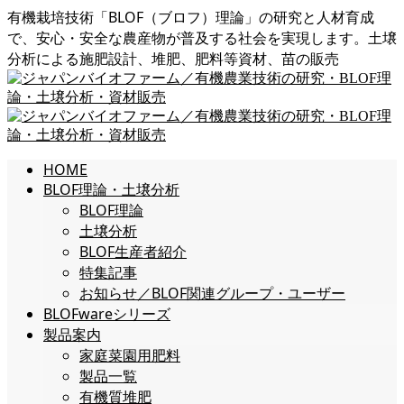
有機栽培技術「BLOF（ブロフ）理論」の研究と人材育成
で、安心・安全な農産物が普及する社会を実現します。土壌
分析による施肥設計、堆肥、肥料等資材、苗の販売
HOME
BLOF理論・土壌分析
BLOF理論
土壌分析
BLOF生産者紹介
特集記事
お知らせ／BLOF関連グループ・ユーザー
BLOFwareシリーズ
製品案内
家庭菜園用肥料
製品一覧
有機質堆肥