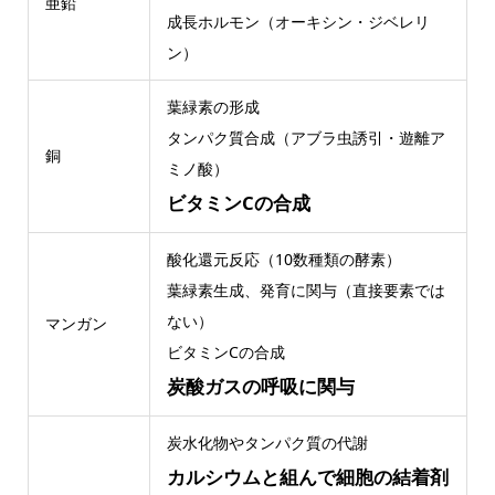
亜鉛
成長ホルモン（オーキシン・ジベレリ
ン）
葉緑素の形成
タンパク質合成（アブラ虫誘引・遊離ア
銅
ミノ酸）
ビタミンCの合成
酸化還元反応（10数種類の酵素）
葉緑素生成、発育に関与（直接要素では
ない）
マンガン
ビタミンCの合成
炭酸ガスの呼吸に関与
炭水化物やタンパク質の代謝
カルシウムと組んで細胞の結着剤