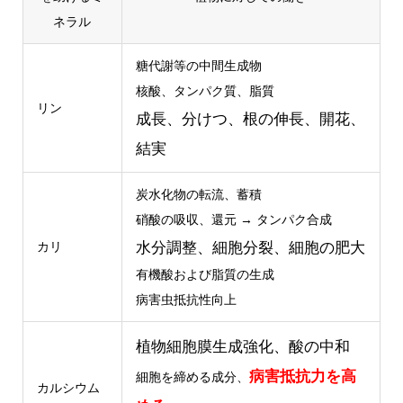
ネラル
糖代謝等の中間生成物
核酸、タンパク質、脂質
リン
成長、分けつ、根の伸長、開花、
結実
炭水化物の転流、蓄積
硝酸の吸収、還元 → タンパク合成
水分調整、細胞分裂、細胞の肥大
カリ
有機酸および脂質の生成
病害虫抵抗性向上
植物細胞膜生成強化、酸の中和
病害抵抗力を高
細胞を締める成分、
カルシウム