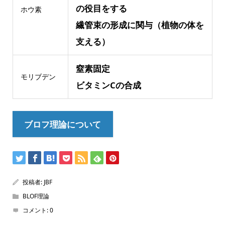
の役目をする
ホウ素
繊管束の形成に関与（植物の体を
支える）
窒素固定
モリブデン
ビタミンCの合成
ブロフ理論について
投稿者:
JBF
BLOF理論
コメント:
0