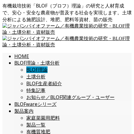
有機栽培技術「BLOF（ブロフ）理論」の研究と人材育成
で、安心・安全な農産物が普及する社会を実現します。土壌
分析による施肥設計、堆肥、肥料等資材、苗の販売
HOME
BLOF理論・土壌分析
BLOF理論
土壌分析
BLOF生産者紹介
特集記事
お知らせ／BLOF関連グループ・ユーザー
BLOFwareシリーズ
製品案内
家庭菜園用肥料
製品一覧
有機質堆肥