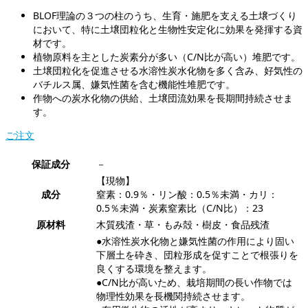
BLOF理論の３つの柱のうち、生育・施肥を支える土壌づくり
において、特に土壌団粒化と生物性安定化に効果を発揮する資
材です。
植物原料を主とした炭素分が多い（C/N比が高い）堆肥です。
土壌団粒化を促進させる水溶性炭水化物を多く含み、好気性の
バチルス属、嫌気性菌を含む機能性堆肥です。
作物への炭水化物の供給、土壌団流効果を長期間持続させま
す。
ご注文
保証成分
－
【現物】
成分
窒素：0.9％・リン酸：0.5％未満・カリ：
0.5％未満・炭素窒素比（C/N比）：23
原材料
木質残渣・草・もみ殻・樹皮・食品残渣
●水溶性炭水化物と嫌気性菌の作用により固い
下層土を砕き、団粒形成を促すことで根張りを
良くする環境を整えます。
●C/N比が高いため、栽培期間の長い作物では
物理性効果を長機関持続させます。