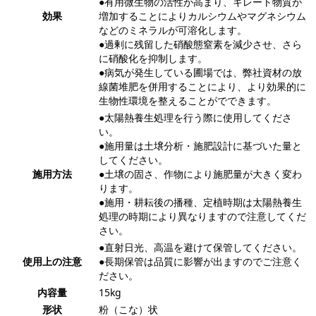
●有用微生物の活性が高まり、キレート物質が
効果
増加することによりカルシウムやマグネシウム
などのミネラルが可溶化します。
●過剰に残留した硝酸態窒素を減少させ、さら
に硝酸化を抑制します。
●病気が発生している圃場では、弊社資材の放
線菌堆肥を併用することにより、より効果的に
生物性環境を整えることがでできます。
●太陽熱養生処理を行う際に使用してくださ
い。
●施用量は土壌分析・施肥設計に基づいた量と
してください。
施用方法
●土壌の固さ、作物により施肥量が大きく変わ
ります。
●施用・耕耘後の播種、定植時期は太陽熱養生
処理の時期により異なりますので注意してくだ
さい。
●直射日光、高温を避けて保管してください。
使用上の注意
●長期保管は品質に影響が出ますのでご注意く
ださい。
内容量
15kg
形状
粉（こな）状