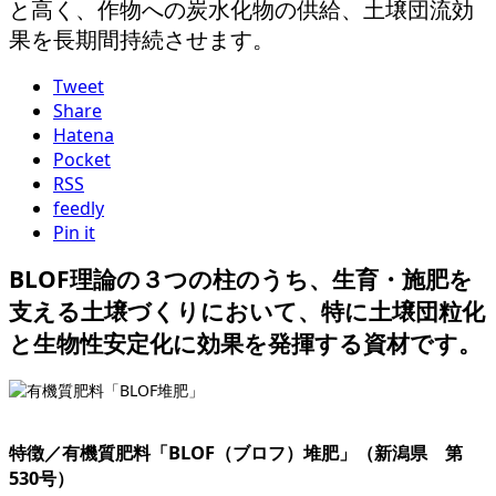
と高く、作物への炭水化物の供給、土壌団流効
果を長期間持続させます。
Tweet
Share
Hatena
Pocket
RSS
feedly
Pin it
BLOF理論の３つの柱のうち、生育・施肥を
支える土壌づくりにおいて、特に土壌団粒化
と生物性安定化に効果を発揮する資材です。
特徴／有機質肥料「BLOF（ブロフ）堆肥」（新潟県 第
530号）