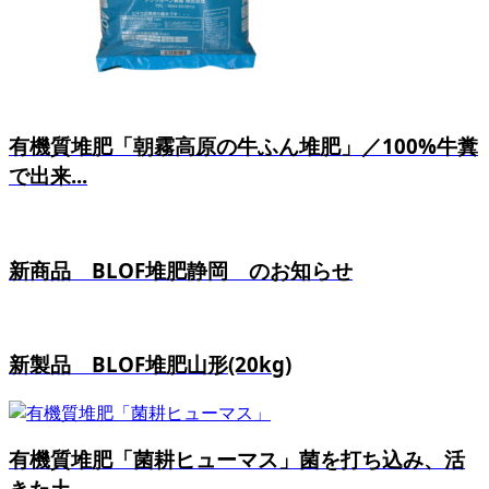
有機質堆肥「朝霧高原の牛ふん堆肥」／100%牛糞
で出来...
新商品 BLOF堆肥静岡 のお知らせ
新製品 BLOF堆肥山形(20kg)
有機質堆肥「菌耕ヒューマス」菌を打ち込み、活
きた土...