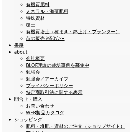
有機質肥料
ミネラル・海藻肥料
特殊資材
覆土
有機質培土（種まき・鉢上げ・プランター）
苗の販売 ※50穴〜
書籍
about
会社概要
BLOF理論の栽培事例を募集中
勉強会
勉強会／アーカイブ
プライバシーポリシー
特定商取引法に関する表示
問合せ・購入
お問い合わせ
WEB製品カタログ
ショッピング
肥料・堆肥・資材のご注文（ショップサイト）