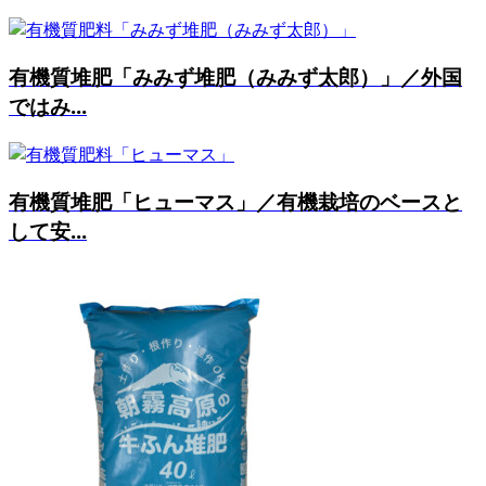
有機質堆肥「みみず堆肥（みみず太郎）」／外国
ではみ...
有機質堆肥「ヒューマス」／有機栽培のベースと
して安...