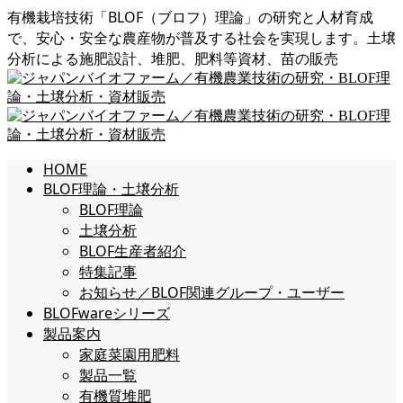
有機栽培技術「BLOF（ブロフ）理論」の研究と人材育成
で、安心・安全な農産物が普及する社会を実現します。土壌
分析による施肥設計、堆肥、肥料等資材、苗の販売
HOME
BLOF理論・土壌分析
BLOF理論
土壌分析
BLOF生産者紹介
特集記事
お知らせ／BLOF関連グループ・ユーザー
BLOFwareシリーズ
製品案内
家庭菜園用肥料
製品一覧
有機質堆肥