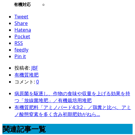
有機対応
○
Tweet
Share
Hatena
Pocket
RSS
feedly
Pin it
投稿者:
JBF
有機質堆肥
コメント:
0
病原菌を駆逐し、作物の食味や収量を上げる効果を持
つ「放線菌堆肥」／有機栽培用堆肥
有機質肥料「アミノバード4:3:2」／鶏糞と比べ、アミ
ノ酸態窒素を多く含み初期肥効がねら...
関連記事一覧