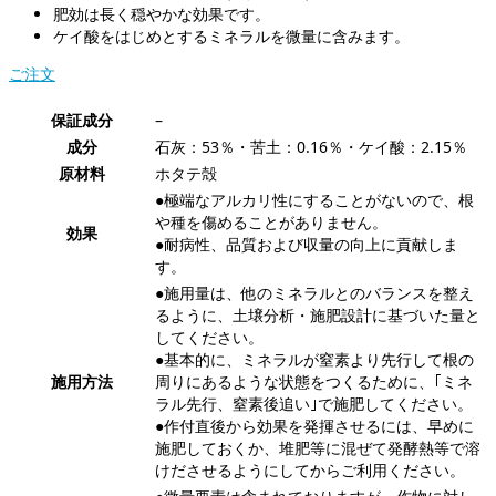
肥効は長く穏やかな効果です。
ケイ酸をはじめとするミネラルを微量に含みます。
ご注文
保証成分
–
成分
石灰：53％・苦土：0.16％・ケイ酸：2.15％
原材料
ホタテ殻
●極端なアルカリ性にすることがないので、根
や種を傷めることがありません。
効果
●耐病性、品質および収量の向上に貢献しま
す。
●施用量は、他のミネラルとのバランスを整え
るように、土壌分析・施肥設計に基づいた量と
してください。
●基本的に、ミネラルが窒素より先行して根の
施用方法
周りにあるような状態をつくるために、｢ミネ
ラル先行、窒素後追い｣で施肥してください。
●作付直後から効果を発揮させるには、早めに
施肥しておくか、堆肥等に混ぜて発酵熱等で溶
けださせるようにしてからご利用ください。