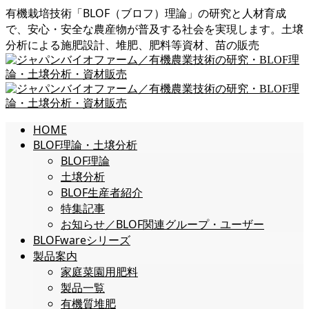
有機栽培技術「BLOF（ブロフ）理論」の研究と人材育成
で、安心・安全な農産物が普及する社会を実現します。土壌
分析による施肥設計、堆肥、肥料等資材、苗の販売
HOME
BLOF理論・土壌分析
BLOF理論
土壌分析
BLOF生産者紹介
特集記事
お知らせ／BLOF関連グループ・ユーザー
BLOFwareシリーズ
製品案内
家庭菜園用肥料
製品一覧
有機質堆肥