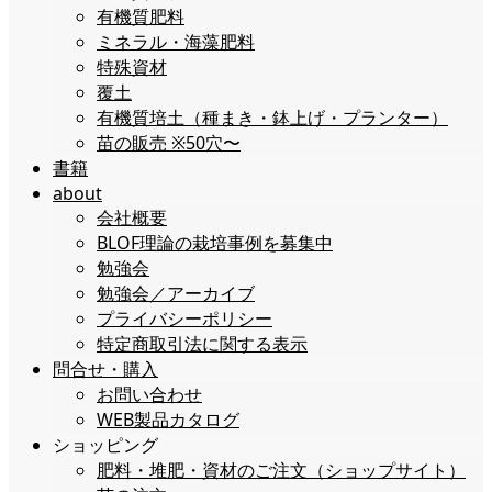
有機質肥料
ミネラル・海藻肥料
特殊資材
覆土
有機質培土（種まき・鉢上げ・プランター）
苗の販売 ※50穴〜
書籍
about
会社概要
BLOF理論の栽培事例を募集中
勉強会
勉強会／アーカイブ
プライバシーポリシー
特定商取引法に関する表示
問合せ・購入
お問い合わせ
WEB製品カタログ
ショッピング
肥料・堆肥・資材のご注文（ショップサイト）