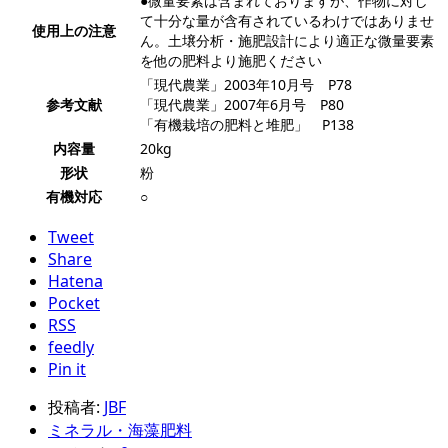
●微量要素は含まれておりますが、作物に対し
て十分な量が含有されているわけではありませ
使用上の注意
ん。土壌分析・施肥設計により適正な微量要素
を他の肥料より施肥ください
「現代農業」2003年10月号 P78
参考文献
「現代農業」2007年6月号 P80
「有機栽培の肥料と堆肥」 P138
内容量
20kg
形状
粉
有機対応
○
Tweet
Share
Hatena
Pocket
RSS
feedly
Pin it
投稿者:
JBF
ミネラル・海藻肥料