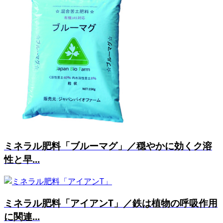
ミネラル肥料「ブルーマグ」／穏やかに効くク溶
性と早...
ミネラル肥料「アイアンT」／鉄は植物の呼吸作用
に関連...