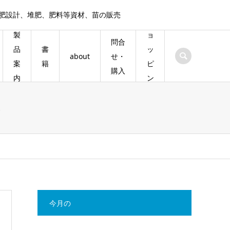
施肥設計、堆肥、肥料等資材、苗の販売
シ
製
ョ
問合
書
品
ッ
about
せ・
籍
案
ピ
購入
内
ン
グ
ス
今月の