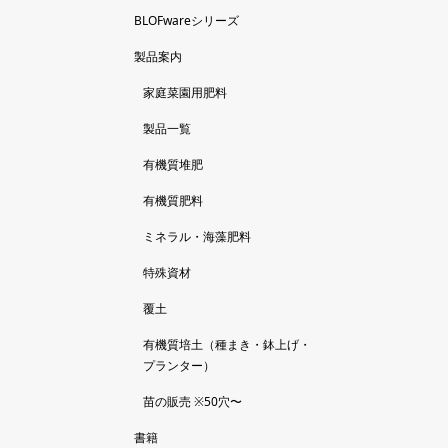
BLOFwareシリーズ
製品案内
家庭菜園用肥料
製品一覧
有機質堆肥
有機質肥料
ミネラル・海藻肥料
特殊資材
覆土
有機質培土（種まき・鉢上げ・
プランター）
苗の販売 ※50穴〜
書籍