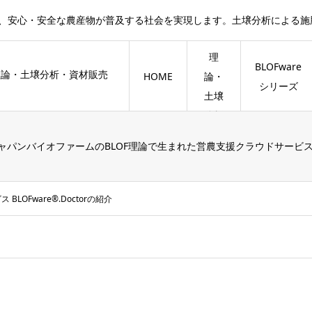
で、安心・安全な農産物が普及する社会を実現します。土壌分析による
BLOF
理
BLOFware
HOME
論・
シリーズ
土壌
分析
ャパンバイオファームのBLOF理論で生まれた営農支援クラウドサービ
LOFware®.Doctorの紹介