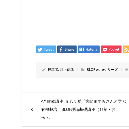
Tweet
Share
Hatena
Pocket
投稿者:
川上信哉
BLOF wareシリーズ
4/1開催講座 in 八ケ岳「宮崎ますみさんと学ぶ
有機栽培」BLOF理論基礎講座（野菜・お
米・...