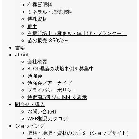
有機質肥料
ミネラル・海藻肥料
特殊資材
覆土
有機質培土（種まき・鉢上げ・プランター）
苗の販売 ※50穴〜
書籍
about
会社概要
BLOF理論の栽培事例を募集中
勉強会
勉強会／アーカイブ
プライバシーポリシー
特定商取引法に関する表示
問合せ・購入
お問い合わせ
WEB製品カタログ
ショッピング
肥料・堆肥・資材のご注文（ショップサイト）