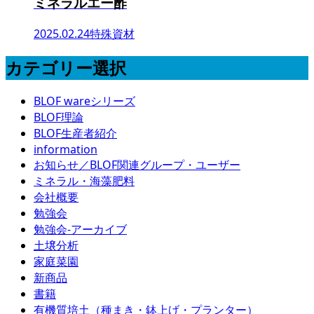
ミネラルエー酢
2025.02.24
特殊資材
カテゴリー選択
BLOF wareシリーズ
BLOF理論
BLOF生産者紹介
information
お知らせ／BLOF関連グループ・ユーザー
ミネラル・海藻肥料
会社概要
勉強会
勉強会-アーカイブ
土壌分析
家庭菜園
新商品
書籍
有機質培土（種まき・鉢上げ・プランター）