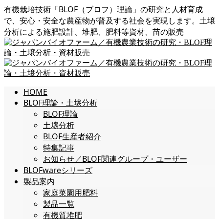
有機栽培技術「BLOF（ブロフ）理論」の研究と人材育成
で、安心・安全な農産物が普及する社会を実現します。土壌
分析による施肥設計、堆肥、肥料等資材、苗の販売
HOME
BLOF理論・土壌分析
BLOF理論
土壌分析
BLOF生産者紹介
特集記事
お知らせ／BLOF関連グループ・ユーザー
BLOFwareシリーズ
製品案内
家庭菜園用肥料
製品一覧
有機質堆肥