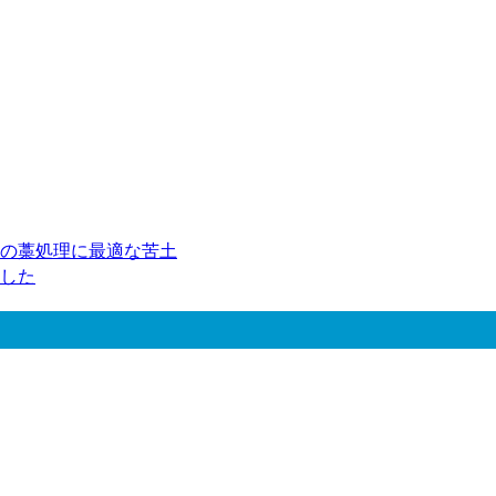
の藁処理に最適な苦土
した