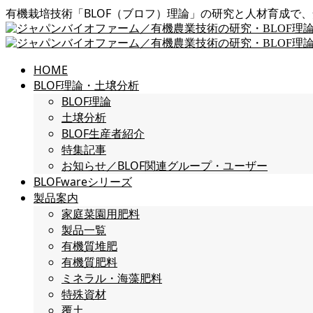
有機栽培技術「BLOF（ブロフ）理論」の研究と人材育成で
HOME
BLOF理論・土壌分析
BLOF理論
土壌分析
BLOF生産者紹介
特集記事
お知らせ／BLOF関連グループ・ユーザー
BLOFwareシリーズ
製品案内
家庭菜園用肥料
製品一覧
有機質堆肥
有機質肥料
ミネラル・海藻肥料
特殊資材
覆土