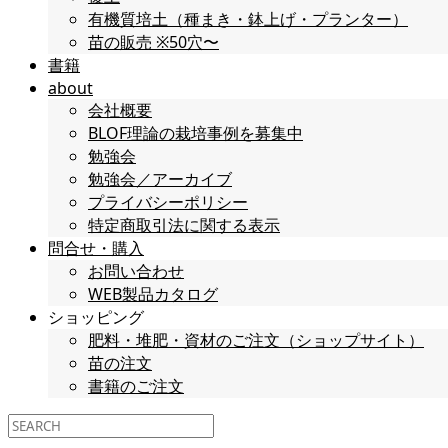
有機質培土（種まき・鉢上げ・プランター）
苗の販売 ※50穴〜
書籍
about
会社概要
BLOF理論の栽培事例を募集中
勉強会
勉強会／アーカイブ
プライバシーポリシー
特定商取引法に関する表示
問合せ・購入
お問い合わせ
WEB製品カタログ
ショッピング
肥料・堆肥・資材のご注文（ショップサイト）
苗の注文
書籍のご注文