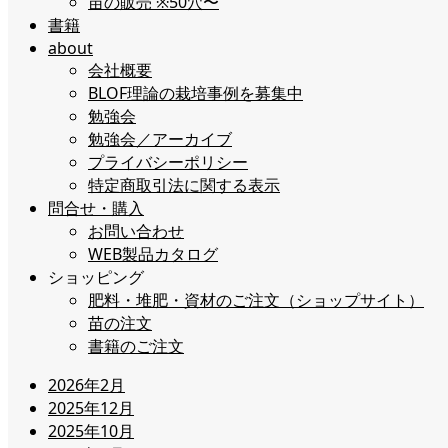
苗の販売 ※50穴〜
書籍
about
会社概要
BLOF理論の栽培事例を募集中
勉強会
勉強会／アーカイブ
プライバシーポリシー
特定商取引法に関する表示
問合せ・購入
お問い合わせ
WEB製品カタログ
ショッピング
肥料・堆肥・資材のご注文（ショップサイト）
苗の注文
書籍のご注文
2026年2月
2025年12月
2025年10月