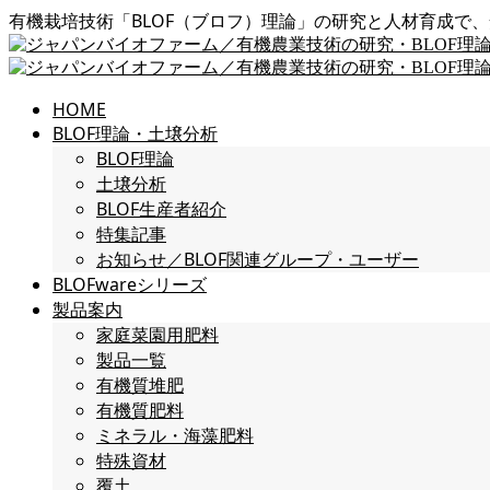
有機栽培技術「BLOF（ブロフ）理論」の研究と人材育成で
HOME
BLOF理論・土壌分析
BLOF理論
土壌分析
BLOF生産者紹介
特集記事
お知らせ／BLOF関連グループ・ユーザー
BLOFwareシリーズ
製品案内
家庭菜園用肥料
製品一覧
有機質堆肥
有機質肥料
ミネラル・海藻肥料
特殊資材
覆土