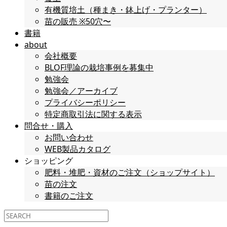
有機質培土（種まき・鉢上げ・プランター）
苗の販売 ※50穴〜
書籍
about
会社概要
BLOF理論の栽培事例を募集中
勉強会
勉強会／アーカイブ
プライバシーポリシー
特定商取引法に関する表示
問合せ・購入
お問い合わせ
WEB製品カタログ
ショッピング
肥料・堆肥・資材のご注文（ショップサイト）
苗の注文
書籍のご注文