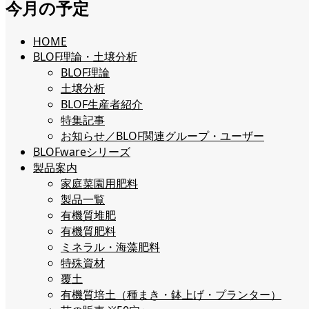
今月の予定
HOME
BLOF理論・土壌分析
BLOF理論
土壌分析
BLOF生産者紹介
特集記事
お知らせ／BLOF関連グループ・ユーザー
BLOFwareシリーズ
製品案内
家庭菜園用肥料
製品一覧
有機質堆肥
有機質肥料
ミネラル・海藻肥料
特殊資材
覆土
有機質培土（種まき・鉢上げ・プランター）