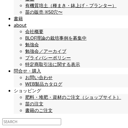
有機質培土（種まき・鉢上げ・プランター）
苗の販売 ※50穴〜
書籍
about
会社概要
BLOF理論の栽培事例を募集中
勉強会
勉強会／アーカイブ
プライバシーポリシー
特定商取引法に関する表示
問合せ・購入
お問い合わせ
WEB製品カタログ
ショッピング
肥料・堆肥・資材のご注文（ショップサイト）
苗の注文
書籍のご注文