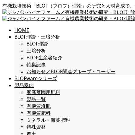
有機栽培技術「BLOF（ブロフ）理論」の研究と人材育成で
HOME
BLOF理論・土壌分析
BLOF理論
土壌分析
BLOF生産者紹介
特集記事
お知らせ／BLOF関連グループ・ユーザー
BLOFwareシリーズ
製品案内
家庭菜園用肥料
製品一覧
有機質堆肥
有機質肥料
ミネラル・海藻肥料
特殊資材
覆土