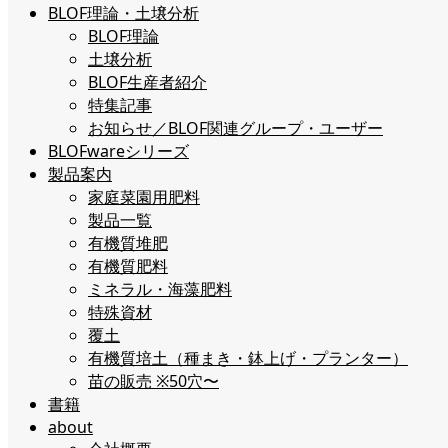
BLOF理論・土壌分析
BLOF理論
土壌分析
BLOF生産者紹介
特集記事
お知らせ／BLOF関連グループ・ユーザー
BLOFwareシリーズ
製品案内
家庭菜園用肥料
製品一覧
有機質堆肥
有機質肥料
ミネラル・海藻肥料
特殊資材
覆土
有機質培土（種まき・鉢上げ・プランター）
苗の販売 ※50穴〜
書籍
about